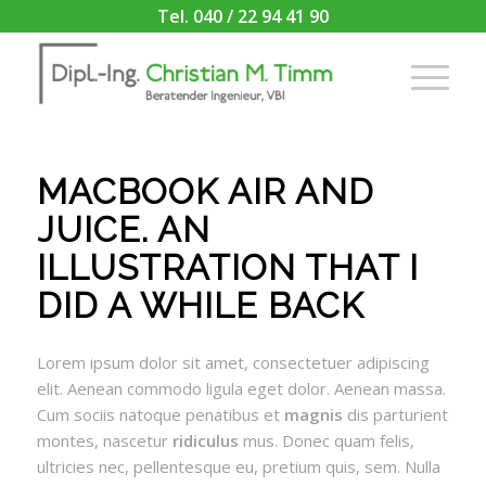
Tel. 040 / 22 94 41 90
MACBOOK AIR AND
JUICE. AN
ILLUSTRATION THAT I
DID A WHILE BACK
Lorem ipsum dolor sit amet, consectetuer adipiscing
elit. Aenean commodo ligula eget dolor. Aenean massa.
Cum sociis natoque penatibus et
magnis
dis parturient
montes, nascetur
ridiculus
mus. Donec quam felis,
ultricies nec, pellentesque eu, pretium quis, sem. Nulla