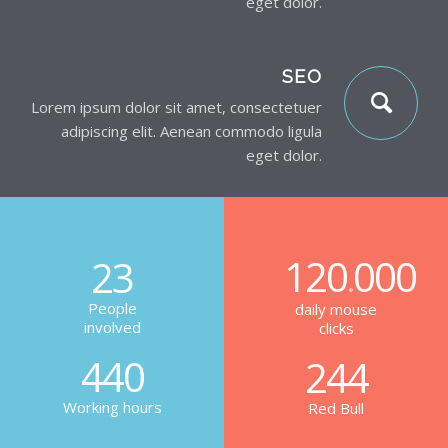
eget dolor.
SEO
Lorem ipsum dolor sit amet, consectetuer
adipiscing elit. Aenean commodo ligula
eget dolor.
120
000
23
.
People
daily mouse
involved
clicks
440
244
Working hours
Red Bull