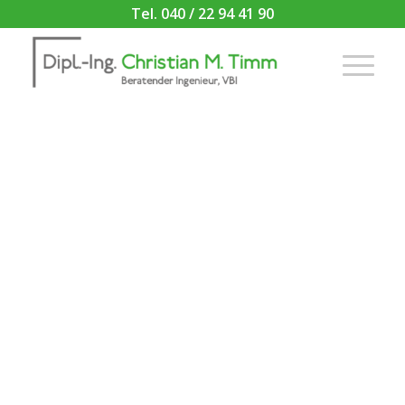
Tel. 040 / 22 94 41 90
PORTFOLIO
EXAMPLE
This is an example of a portfolio entry.
As with pages, you can build any layout
you like